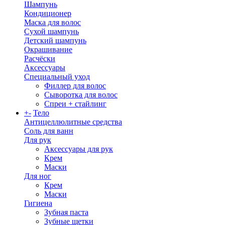
Шампунь
Кондиционер
Маска для волос
Сухой шампунь
Детский шампунь
Окрашивание
Расчёски
Аксессуары
Специальный уход
Филлер для волос
Сыворотка для волос
Спреи + стайлинг
+
-
Тело
Антицеллюлитные средства
Соль для ванн
Для рук
Аксессуары для рук
Крем
Маски
Для ног
Крем
Маски
Гигиена
Зубная паста
Зубные щетки