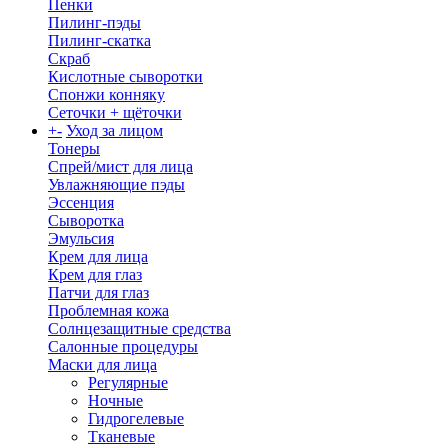
Пенки
Пилинг-пэды
Пилинг-скатка
Скраб
Кислотные сыворотки
Спонжи конняку
Сеточки + щёточки
+
-
Уход за лицом
Тонеры
Спрей/мист для лица
Увлажняющие пэды
Эссенция
Сыворотка
Эмульсия
Крем для лица
Крем для глаз
Патчи для глаз
Проблемная кожа
Солнцезащитные средства
Салонные процедуры
Маски для лица
Регулярные
Ночные
Гидрогелевые
Тканевые