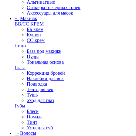
Альгинатные
Стикеры от черных точек
Аксессуары для масок
+
-
Макияж
BB/CC КРЕМ
ББ крем
Кушон
СС крем
Лицо
База под макияж
Пудра
Тональная основа
Глаза
Коррекция бровей
Наклейки для век
Подводка
Тени для век
Тушь
Уход для глаз
Губы
Блеск
Помада
Тинт
Уход для губ
+
-
Волосы