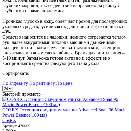
кожи, отбеливания пигментных пятен, разглаживания
глубоких морщин, т.к. её действие направлено на работу с
глубокими слоями эпидермиса.
Проникая глубоко в кожу, облегчает проход для последующих
уходовых средств, усиливая их действие и эффективность на
40%
Средство наносится на ладошки, немного согревается теплом
рук, далее аккуратными похлопывающими движениями
пальцев, но ни в коем случае не ватным диском, эссенцию
впечатываем в кожу, слегка вбивая. Время для впитывания –
5-10 минут. Затем кожа готова активно и эффективно
воспринимать средства следующего этапа ухода.
Сортировать:
По алфавиту
По рейтингу
По цене
Быстрый просмотр
COSRX Эссенция с муцином улитки Advanced Snail 96 Mucin
Power Essence(100 мл)
CosRX
Артикул: 470009
2 900 р.