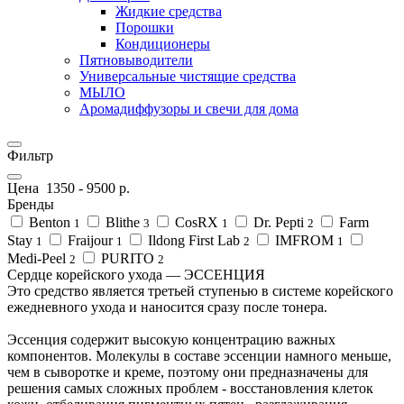
Жидкие средства
Порошки
Кондиционеры
Пятновыводители
Универсальные чистящие средства
МЫЛО
Аромадиффузоры и свечи для дома
Фильтр
Цена
1350
-
9500
р.
Бренды
Benton
Blithe
CosRX
Dr. Pepti
Farm
1
3
1
2
Stay
Fraijour
Ildong First Lab
IMFROM
1
1
2
1
Medi-Peel
PURITO
2
2
Сердце корейского ухода — ЭССЕНЦИЯ
Это средство является третьей ступенью в системе корейского
ежедневного ухода и наносится сразу после тонера.
Эссенция содержит высокую концентрацию важных
компонентов. Молекулы в составе эссенции намного меньше,
чем в сыворотке и креме, поэтому они предназначены для
решения самых сложных проблем - восстановления клеток