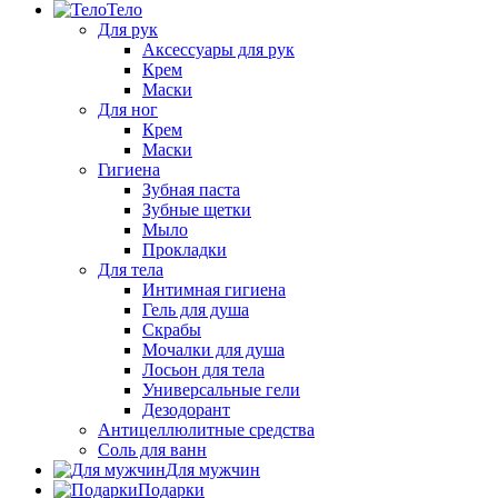
Тело
Для рук
Аксессуары для рук
Крем
Маски
Для ног
Крем
Маски
Гигиена
Зубная паста
Зубные щетки
Мыло
Прокладки
Для тела
Интимная гигиена
Гель для душа
Скрабы
Мочалки для душа
Лосьон для тела
Универсальные гели
Дезодорант
Антицеллюлитные средства
Соль для ванн
Для мужчин
Подарки