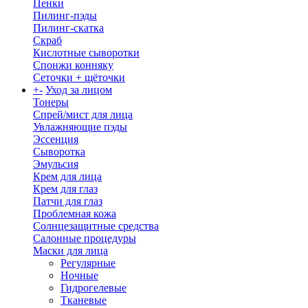
Пенки
Пилинг-пэды
Пилинг-скатка
Скраб
Кислотные сыворотки
Спонжи конняку
Сеточки + щёточки
+
-
Уход за лицом
Тонеры
Спрей/мист для лица
Увлажняющие пэды
Эссенция
Сыворотка
Эмульсия
Крем для лица
Крем для глаз
Патчи для глаз
Проблемная кожа
Солнцезащитные средства
Салонные процедуры
Маски для лица
Регулярные
Ночные
Гидрогелевые
Тканевые