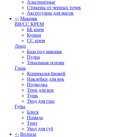
Альгинатные
Стикеры от черных точек
Аксессуары для масок
+
-
Макияж
BB/CC КРЕМ
ББ крем
Кушон
СС крем
Лицо
База под макияж
Пудра
Тональная основа
Глаза
Коррекция бровей
Наклейки для век
Подводка
Тени для век
Тушь
Уход для глаз
Губы
Блеск
Помада
Тинт
Уход для губ
+
-
Волосы