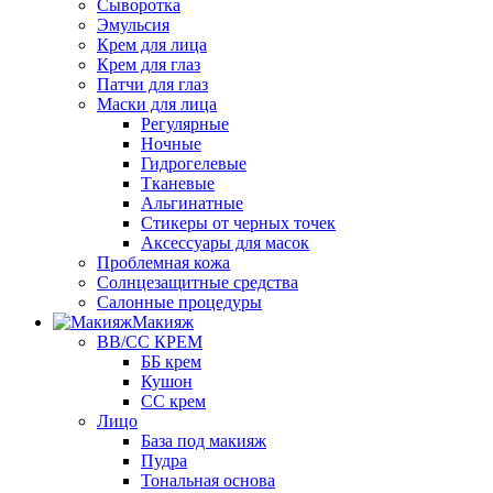
Сыворотка
Эмульсия
Крем для лица
Крем для глаз
Патчи для глаз
Маски для лица
Регулярные
Ночные
Гидрогелевые
Тканевые
Альгинатные
Стикеры от черных точек
Аксессуары для масок
Проблемная кожа
Солнцезащитные средства
Салонные процедуры
Макияж
BB/CC КРЕМ
ББ крем
Кушон
СС крем
Лицо
База под макияж
Пудра
Тональная основа