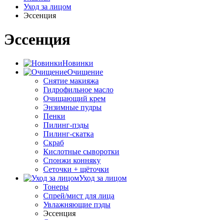
Уход за лицом
Эссенция
Эссенция
Новинки
Очищение
Снятие макияжа
Гидрофильное масло
Очищающий крем
Энзимные пудры
Пенки
Пилинг-пэды
Пилинг-скатка
Скраб
Кислотные сыворотки
Спонжи конняку
Сеточки + щёточки
Уход за лицом
Тонеры
Спрей/мист для лица
Увлажняющие пэды
Эссенция