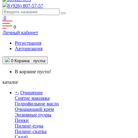
8 (926) 807-57-57
0
0
Личный кабинет
Регистрация
Авторизация
0
Корзина
пуста
В корзине пусто!
каталог
+
-
Очищение
Снятие макияжа
Гидрофильное масло
Очищающий крем
Энзимные пудры
Пенки
Пилинг-пэды
Пилинг-скатка
Скраб