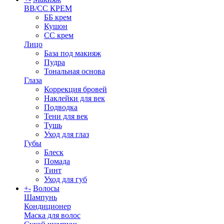
BB/CC КРЕМ
ББ крем
Кушон
СС крем
Лицо
База под макияж
Пудра
Тональная основа
Глаза
Коррекция бровей
Наклейки для век
Подводка
Тени для век
Тушь
Уход для глаз
Губы
Блеск
Помада
Тинт
Уход для губ
+
-
Волосы
Шампунь
Кондиционер
Маска для волос