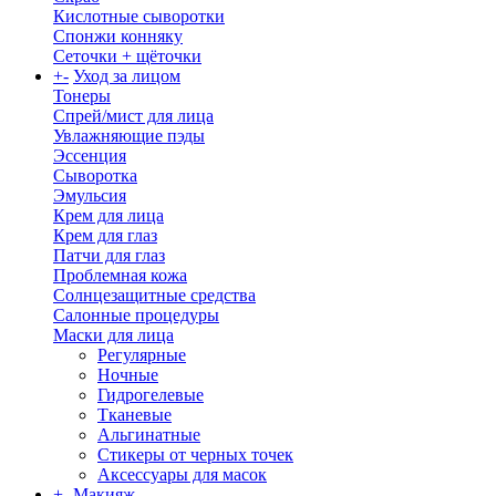
Кислотные сыворотки
Спонжи конняку
Сеточки + щёточки
+
-
Уход за лицом
Тонеры
Спрей/мист для лица
Увлажняющие пэды
Эссенция
Сыворотка
Эмульсия
Крем для лица
Крем для глаз
Патчи для глаз
Проблемная кожа
Солнцезащитные средства
Салонные процедуры
Маски для лица
Регулярные
Ночные
Гидрогелевые
Тканевые
Альгинатные
Стикеры от черных точек
Аксессуары для масок
+
-
Макияж