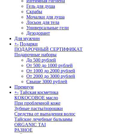
Интимная гигиена
Гель для душа
Скрабы
Мочалки для душа
Лосьон для тела
Универсальные гели
Дезодорант
Для мужчин
+
-
Подарки
ПОДАРОЧНЫЙ СЕРТИФИКАТ
Подарочные наборы
До 500 рублей
От 500 до 1000 рублей
От 1000 до 2000 рублей
От 2000 до 3000 рублей
Свыше 3000 рублей
Премиум
+
-
Тайская косметика
КОКОСОВОЕ масло
При проблемной коже
Зубные пасты/порошки
Средства от выпадения волос
Тайские лечебные бальзамы
ORGANIC TAI
РАЗНОЕ