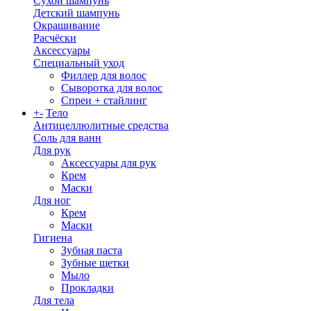
Сухой шампунь
Детский шампунь
Окрашивание
Расчёски
Аксессуары
Специальный уход
Филлер для волос
Сыворотка для волос
Спреи + стайлинг
+
-
Тело
Антицеллюлитные средства
Соль для ванн
Для рук
Аксессуары для рук
Крем
Маски
Для ног
Крем
Маски
Гигиена
Зубная паста
Зубные щетки
Мыло
Прокладки
Для тела