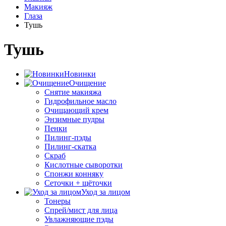
Макияж
Глаза
Тушь
Тушь
Новинки
Очищение
Снятие макияжа
Гидрофильное масло
Очищающий крем
Энзимные пудры
Пенки
Пилинг-пэды
Пилинг-скатка
Скраб
Кислотные сыворотки
Спонжи конняку
Сеточки + щёточки
Уход за лицом
Тонеры
Спрей/мист для лица
Увлажняющие пэды