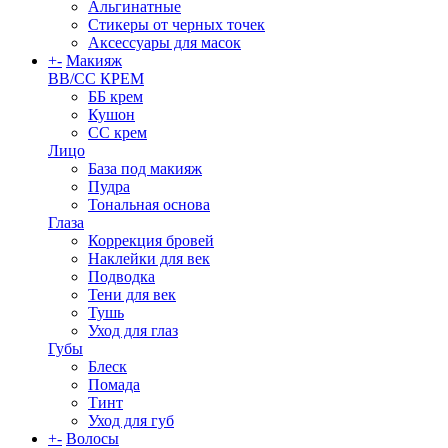
Альгинатные
Стикеры от черных точек
Аксессуары для масок
+
-
Макияж
BB/CC КРЕМ
ББ крем
Кушон
СС крем
Лицо
База под макияж
Пудра
Тональная основа
Глаза
Коррекция бровей
Наклейки для век
Подводка
Тени для век
Тушь
Уход для глаз
Губы
Блеск
Помада
Тинт
Уход для губ
+
-
Волосы