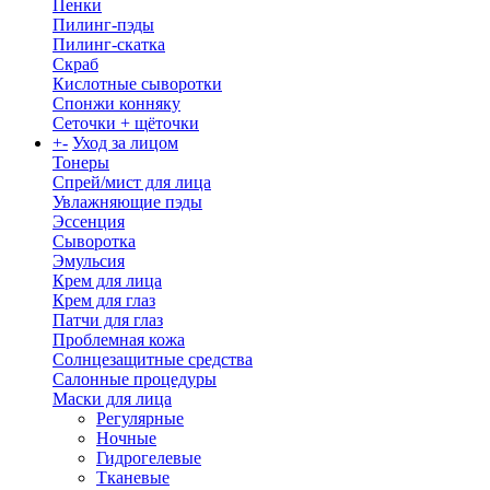
Пенки
Пилинг-пэды
Пилинг-скатка
Скраб
Кислотные сыворотки
Спонжи конняку
Сеточки + щёточки
+
-
Уход за лицом
Тонеры
Спрей/мист для лица
Увлажняющие пэды
Эссенция
Сыворотка
Эмульсия
Крем для лица
Крем для глаз
Патчи для глаз
Проблемная кожа
Солнцезащитные средства
Салонные процедуры
Маски для лица
Регулярные
Ночные
Гидрогелевые
Тканевые