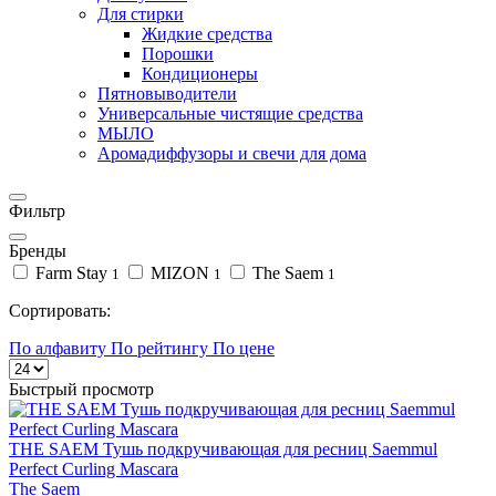
Для стирки
Жидкие средства
Порошки
Кондиционеры
Пятновыводители
Универсальные чистящие средства
МЫЛО
Аромадиффузоры и свечи для дома
Фильтр
Бренды
Farm Stay
MIZON
The Saem
1
1
1
Сортировать:
По алфавиту
По рейтингу
По цене
Быстрый просмотр
THE SAEM Тушь подкручивающая для ресниц Saemmul
Perfect Curling Mascara
The Saem