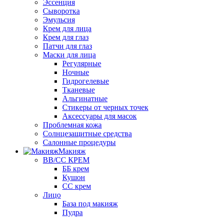
Эссенция
Сыворотка
Эмульсия
Крем для лица
Крем для глаз
Патчи для глаз
Маски для лица
Регулярные
Ночные
Гидрогелевые
Тканевые
Альгинатные
Стикеры от черных точек
Аксессуары для масок
Проблемная кожа
Солнцезащитные средства
Салонные процедуры
Макияж
BB/CC КРЕМ
ББ крем
Кушон
СС крем
Лицо
База под макияж
Пудра