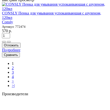
CONSLY Пенка для умывания успокаивающая с азуленом,
120мл
Consly
Артикул: 772474
570 р.
Отложить
Подробнее
Сравнить
1
2
3
4
>
>|
Производители