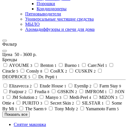
Порошки
Кондиционеры
Пятновыводители
Универсальные чистящие средства
МЫЛО
Аромадиффузоры и свечи для дома
Фильтр
Цена
50
-
3600
р.
Бренды
AYOUME
Benton
Bueno
Care:Nel
3
1
1
1
Ciracle
Consly
CosRX
CUSKIN
5
8
2
2
DEOPROCE
Dr. Pepti
5
1
Elizavecca
Etude House
Eyenlip
Farm Stay
2
1
2
9
Fraijour
Frudia
G9SKIN
IMFROM
J:ON
2
8
2
1
JM Solution
Manyo
Medi-Peel
MIZON
1
2
3
4
3
Ottie
PURITO
Secret Skin
SILSTAR
Some
4
3
2
1
By Mi
The Saem
Tony Moly
Yamamoto Farm
1
9
2
5
Показать все
Снятие макияжа