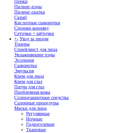
Пенки
Пилинг-пэды
Пилинг-скатка
Скраб
Кислотные сыворотки
Спонжи конняку
Сеточки + щёточки
+
-
Уход за лицом
Тонеры
Спрей/мист для лица
Увлажняющие пэды
Эссенция
Сыворотка
Эмульсия
Крем для лица
Крем для глаз
Патчи для глаз
Проблемная кожа
Солнцезащитные средства
Салонные процедуры
Маски для лица
Регулярные
Ночные
Гидрогелевые
Тканевые