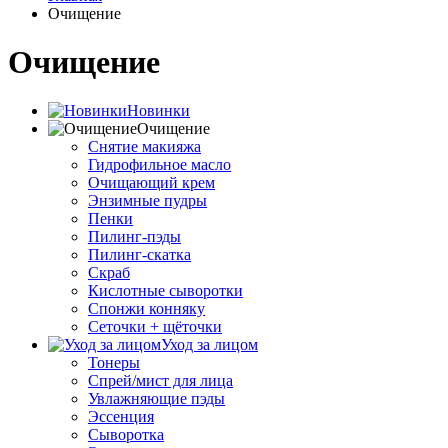
Очищение
Очищение
Новинки
Очищение
Снятие макияжа
Гидрофильное масло
Очищающий крем
Энзимные пудры
Пенки
Пилинг-пэды
Пилинг-скатка
Скраб
Кислотные сыворотки
Спонжи конняку
Сеточки + щёточки
Уход за лицом
Тонеры
Спрей/мист для лица
Увлажняющие пэды
Эссенция
Сыворотка