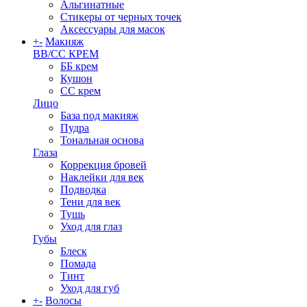
Альгинатные
Стикеры от черных точек
Аксессуары для масок
+
-
Макияж
BB/CC КРЕМ
ББ крем
Кушон
СС крем
Лицо
База под макияж
Пудра
Тональная основа
Глаза
Коррекция бровей
Наклейки для век
Подводка
Тени для век
Тушь
Уход для глаз
Губы
Блеск
Помада
Тинт
Уход для губ
+
-
Волосы