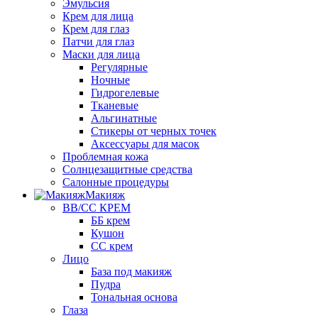
Эмульсия
Крем для лица
Крем для глаз
Патчи для глаз
Маски для лица
Регулярные
Ночные
Гидрогелевые
Тканевые
Альгинатные
Стикеры от черных точек
Аксессуары для масок
Проблемная кожа
Солнцезащитные средства
Салонные процедуры
Макияж
BB/CC КРЕМ
ББ крем
Кушон
СС крем
Лицо
База под макияж
Пудра
Тональная основа
Глаза