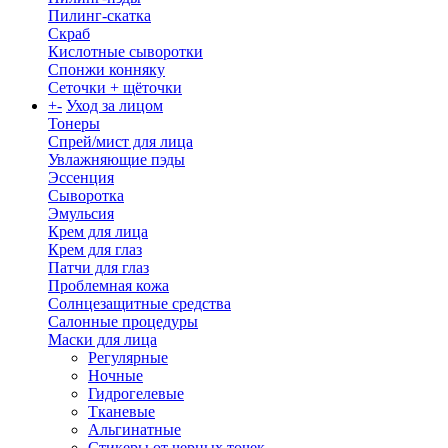
Пилинг-скатка
Скраб
Кислотные сыворотки
Спонжи конняку
Сеточки + щёточки
+
-
Уход за лицом
Тонеры
Спрей/мист для лица
Увлажняющие пэды
Эссенция
Сыворотка
Эмульсия
Крем для лица
Крем для глаз
Патчи для глаз
Проблемная кожа
Солнцезащитные средства
Салонные процедуры
Маски для лица
Регулярные
Ночные
Гидрогелевые
Тканевые
Альгинатные
Стикеры от черных точек