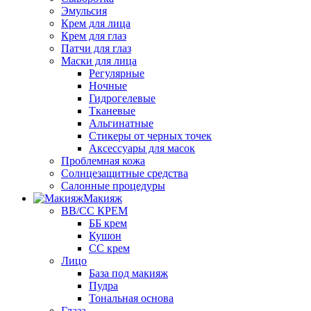
Эмульсия
Крем для лица
Крем для глаз
Патчи для глаз
Маски для лица
Регулярные
Ночные
Гидрогелевые
Тканевые
Альгинатные
Стикеры от черных точек
Аксессуары для масок
Проблемная кожа
Солнцезащитные средства
Салонные процедуры
Макияж
BB/CC КРЕМ
ББ крем
Кушон
СС крем
Лицо
База под макияж
Пудра
Тональная основа
Глаза