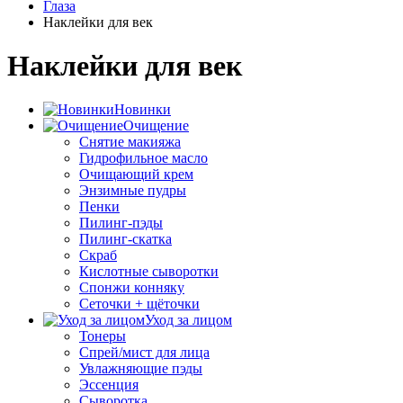
Глаза
Наклейки для век
Наклейки для век
Новинки
Очищение
Снятие макияжа
Гидрофильное масло
Очищающий крем
Энзимные пудры
Пенки
Пилинг-пэды
Пилинг-скатка
Скраб
Кислотные сыворотки
Спонжи конняку
Сеточки + щёточки
Уход за лицом
Тонеры
Спрей/мист для лица
Увлажняющие пэды
Эссенция
Сыворотка