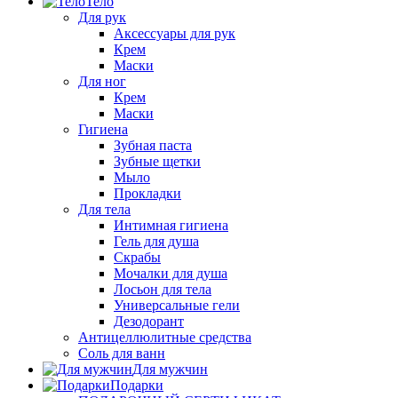
Тело
Для рук
Аксессуары для рук
Крем
Маски
Для ног
Крем
Маски
Гигиена
Зубная паста
Зубные щетки
Мыло
Прокладки
Для тела
Интимная гигиена
Гель для душа
Скрабы
Мочалки для душа
Лосьон для тела
Универсальные гели
Дезодорант
Антицеллюлитные средства
Соль для ванн
Для мужчин
Подарки