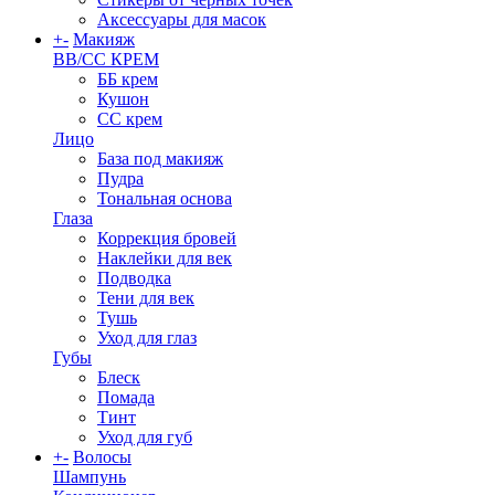
Аксессуары для масок
+
-
Макияж
BB/CC КРЕМ
ББ крем
Кушон
СС крем
Лицо
База под макияж
Пудра
Тональная основа
Глаза
Коррекция бровей
Наклейки для век
Подводка
Тени для век
Тушь
Уход для глаз
Губы
Блеск
Помада
Тинт
Уход для губ
+
-
Волосы
Шампунь