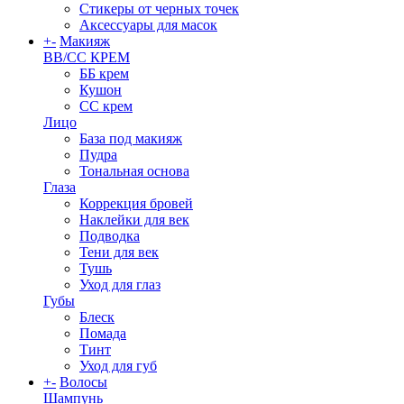
Стикеры от черных точек
Аксессуары для масок
+
-
Макияж
BB/CC КРЕМ
ББ крем
Кушон
СС крем
Лицо
База под макияж
Пудра
Тональная основа
Глаза
Коррекция бровей
Наклейки для век
Подводка
Тени для век
Тушь
Уход для глаз
Губы
Блеск
Помада
Тинт
Уход для губ
+
-
Волосы
Шампунь