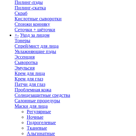
Пилинг-пэды
Пилинг-скатка
Скраб
Кислотные сыворотки
Спонжи конняку
Сеточки + щёточки
+
-
Уход за лицом
Тонеры
Спрей/мист для лица
Увлажняющие пэды
Эссенция
Сыворотка
Эмульсия
Крем для лица
Крем для глаз
Патчи для глаз
Проблемная кожа
Солнцезащитные средства
Салонные процедуры
Маски для лица
Регулярные
Ночные
Гидрогелевые
Тканевые
Альгинатные