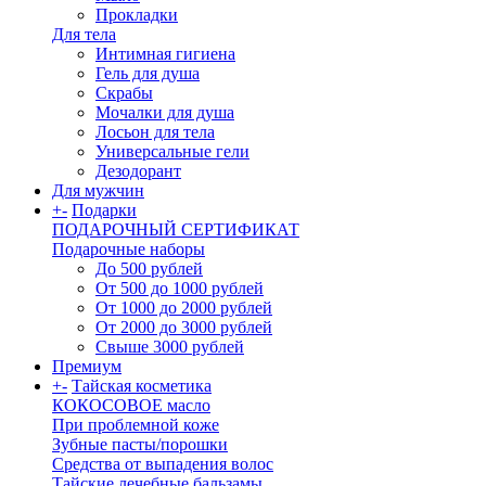
Прокладки
Для тела
Интимная гигиена
Гель для душа
Скрабы
Мочалки для душа
Лосьон для тела
Универсальные гели
Дезодорант
Для мужчин
+
-
Подарки
ПОДАРОЧНЫЙ СЕРТИФИКАТ
Подарочные наборы
До 500 рублей
От 500 до 1000 рублей
От 1000 до 2000 рублей
От 2000 до 3000 рублей
Свыше 3000 рублей
Премиум
+
-
Тайская косметика
КОКОСОВОЕ масло
При проблемной коже
Зубные пасты/порошки
Средства от выпадения волос
Тайские лечебные бальзамы