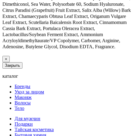
Dimethiconol, Sea Water, Polysorbate 60, Sodium Hyaluronate,
Citrus Paradisi (Grapefruit) Fruit Extract, Salix Alba (Willow) Bark
Extract, Chamaecyparis Obtusa Leaf Extract, Origanum Vulgare
Leaf Extract, Scutellaria Baicalensis Root Extract, Cinnamomum
Cassia Bark Extract, Portulaca Oleracea Extract,
Lactobacillus/Soybean Ferment Extract, Ammonium
Acryloyldimethyltaurate/VP Copolymer, Carbomer, Arginine,
Adenosine, Butylene Glycol, Disodium EDTA, Fragrance.
Источни
×
za-
Закрыть
kozhej-
vokrug-
каталог
glaz/syvorot
7/farmstay-
Бренды
cica-
Уход за лицом
Макияж
farm-
Волосы
revitalizing-
Тело
rolling-
eye-
Для мужчин
serum-
Подарки
Тайская косметика
9782.html
Бытовая химия