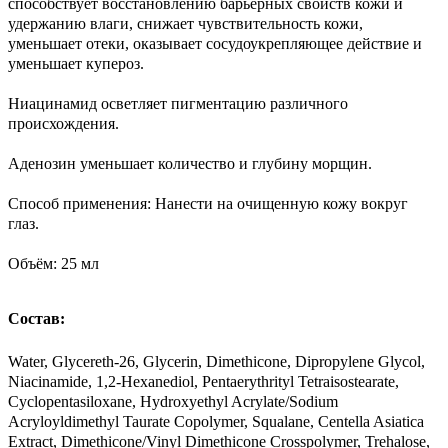
способствует восстановлению барьерных свойств кожи и
удержанию влаги, снижает чувствительность кожи,
уменьшает отеки, оказывает сосудоукрепляющее действие и
уменьшает купероз.
Ниацинамид
осветляет пигментацию различного
происхождения.
Аденозин
уменьшает количество и глубину морщин.
Способ применения
: Нанести на очищенную кожу вокруг
глаз.
Объём:
25 мл
Состав:
Water, Glycereth-26, Glycerin, Dimethicone, Dipropylene Glycol,
Niacinamide, 1,2-Hexanediol, Pentaerythrityl Tetraisostearate,
Cyclopentasiloxane, Hydroxyethyl Acrylate/Sodium
Acryloyldimethyl Taurate Copolymer, Squalane, Centella Asiatica
Extract, Dimethicone/Vinyl Dimethicone Crosspolymer, Trehalose,