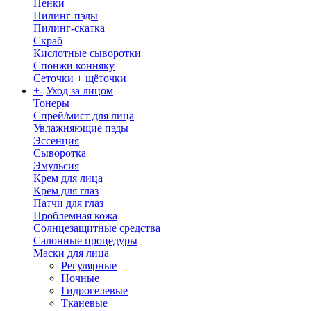
Пенки
Пилинг-пэды
Пилинг-скатка
Скраб
Кислотные сыворотки
Спонжи конняку
Сеточки + щёточки
+
-
Уход за лицом
Тонеры
Спрей/мист для лица
Увлажняющие пэды
Эссенция
Сыворотка
Эмульсия
Крем для лица
Крем для глаз
Патчи для глаз
Проблемная кожа
Солнцезащитные средства
Салонные процедуры
Маски для лица
Регулярные
Ночные
Гидрогелевые
Тканевые