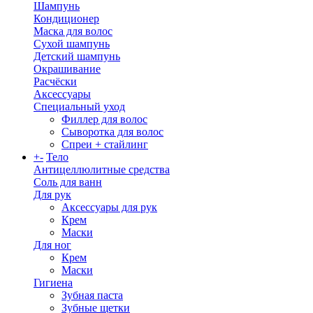
Шампунь
Кондиционер
Маска для волос
Сухой шампунь
Детский шампунь
Окрашивание
Расчёски
Аксессуары
Специальный уход
Филлер для волос
Сыворотка для волос
Спреи + стайлинг
+
-
Тело
Антицеллюлитные средства
Соль для ванн
Для рук
Аксессуары для рук
Крем
Маски
Для ног
Крем
Маски
Гигиена
Зубная паста
Зубные щетки