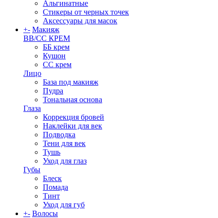
Альгинатные
Стикеры от черных точек
Аксессуары для масок
+
-
Макияж
BB/CC КРЕМ
ББ крем
Кушон
СС крем
Лицо
База под макияж
Пудра
Тональная основа
Глаза
Коррекция бровей
Наклейки для век
Подводка
Тени для век
Тушь
Уход для глаз
Губы
Блеск
Помада
Тинт
Уход для губ
+
-
Волосы