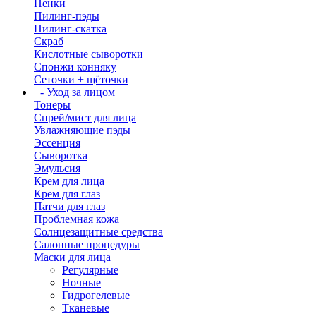
Пенки
Пилинг-пэды
Пилинг-скатка
Скраб
Кислотные сыворотки
Спонжи конняку
Сеточки + щёточки
+
-
Уход за лицом
Тонеры
Спрей/мист для лица
Увлажняющие пэды
Эссенция
Сыворотка
Эмульсия
Крем для лица
Крем для глаз
Патчи для глаз
Проблемная кожа
Солнцезащитные средства
Салонные процедуры
Маски для лица
Регулярные
Ночные
Гидрогелевые
Тканевые