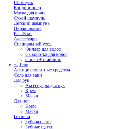
Шампунь
Кондиционер
Маска для волос
Сухой шампунь
Детский шампунь
Окрашивание
Расчёски
Аксессуары
Специальный уход
Филлер для волос
Сыворотка для волос
Спреи + стайлинг
+
-
Тело
Антицеллюлитные средства
Соль для ванн
Для рук
Аксессуары для рук
Крем
Маски
Для ног
Крем
Маски
Гигиена
Зубная паста
Зубные щетки