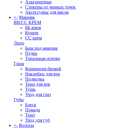
Альгинатные
Стикеры от черных точек
Аксессуары для масок
+
-
Макияж
BB/CC КРЕМ
ББ крем
Кушон
СС крем
Лицо
База под макияж
Пудра
Тональная основа
Глаза
Коррекция бровей
Наклейки для век
Подводка
Тени для век
Тушь
Уход для глаз
Губы
Блеск
Помада
Тинт
Уход для губ
+
-
Волосы