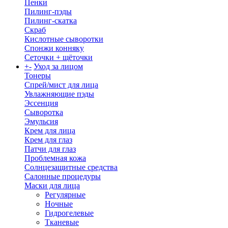
Пенки
Пилинг-пэды
Пилинг-скатка
Скраб
Кислотные сыворотки
Спонжи конняку
Сеточки + щёточки
+
-
Уход за лицом
Тонеры
Спрей/мист для лица
Увлажняющие пэды
Эссенция
Сыворотка
Эмульсия
Крем для лица
Крем для глаз
Патчи для глаз
Проблемная кожа
Солнцезащитные средства
Салонные процедуры
Маски для лица
Регулярные
Ночные
Гидрогелевые
Тканевые