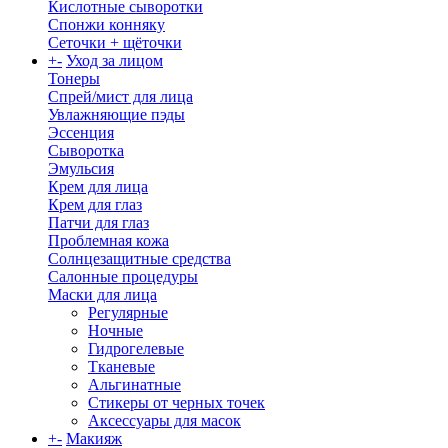
Кислотные сыворотки
Спонжи конняку
Сеточки + щёточки
+
-
Уход за лицом
Тонеры
Спрей/мист для лица
Увлажняющие пэды
Эссенция
Сыворотка
Эмульсия
Крем для лица
Крем для глаз
Патчи для глаз
Проблемная кожа
Солнцезащитные средства
Салонные процедуры
Маски для лица
Регулярные
Ночные
Гидрогелевые
Тканевые
Альгинатные
Стикеры от черных точек
Аксессуары для масок
+
-
Макияж