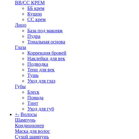
BB/CC КРЕМ
ББ крем
Кушон
СС крем
Лицо
База под макияж
Пудра
Тональная основа
Глаза
Коррекция бровей
Наклейки для век
Подводка
Тени для век
Тушь
Уход для глаз
Губы
Блеск
Помада
Тинт
Уход для губ
+
-
Волосы
Шампунь
Кондиционер
Маска для волос
Сухой шампунь