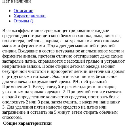
Нет в наличии
Описание
Характеристики
Отзывы (
)
Высокоэффективное суперконцентрированное жидкое
средство для стирки детского белья из хлопка, льна, вискозы,
полиэстера, нейлона, акрила, с натуральным апельсиновым
маслом и ферментами. Подходит для машинной и ручной
стирки. Входящие в состав натуральное апельсиновое масло и
ферменты липаза, протеаза отлично отстирывают даже самые
застарелые пятна, справляются с засохшей грязью и устраняют
неприятные запахи. После стирки детская одежда засияет
безупречной чистотой и приобретет легкий цветочный аромат
с цитрусовыми нотками. Экологически чистое, безопасное
для человека и окружающей среды. PH- нейтральный
Применение 1. Всегда следуйте рекомендациям по стирке,
указанным на ярлыке одежды. 2. При ручной стирке смешать
с водой определенное количество средства, постирать белье,
ополоснуть 2 или 3 раза, затем сушить, вывернув наизнанку.
3. Для удаления пятен нанести средство на пятно или
загрязнение и оставить на 5 минут, затем стирать обычным
способом.
Общие характеристики