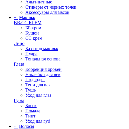
Альгинатные
Стикеры от черных точек
Аксессуары для масок
+
-
Макияж
BB/CC КРЕМ
ББ крем
Кушон
СС крем
Лицо
База под макияж
Пудра
Тональная основа
Глаза
Коррекция бровей
Наклейки для век
Подводка
Тени для век
Тушь
Уход для глаз
Губы
Блеск
Помада
Тинт
Уход для губ
+
-
Волосы