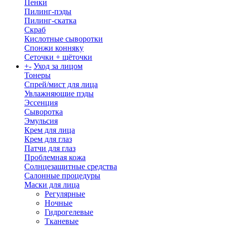
Пенки
Пилинг-пэды
Пилинг-скатка
Скраб
Кислотные сыворотки
Спонжи конняку
Сеточки + щёточки
+
-
Уход за лицом
Тонеры
Спрей/мист для лица
Увлажняющие пэды
Эссенция
Сыворотка
Эмульсия
Крем для лица
Крем для глаз
Патчи для глаз
Проблемная кожа
Солнцезащитные средства
Салонные процедуры
Маски для лица
Регулярные
Ночные
Гидрогелевые
Тканевые