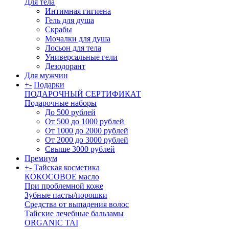
Для тела
Интимная гигиена
Гель для душа
Скрабы
Мочалки для душа
Лосьон для тела
Универсальные гели
Дезодорант
Для мужчин
+
-
Подарки
ПОДАРОЧНЫЙ СЕРТИФИКАТ
Подарочные наборы
До 500 рублей
От 500 до 1000 рублей
От 1000 до 2000 рублей
От 2000 до 3000 рублей
Свыше 3000 рублей
Премиум
+
-
Тайская косметика
КОКОСОВОЕ масло
При проблемной коже
Зубные пасты/порошки
Средства от выпадения волос
Тайские лечебные бальзамы
ORGANIC TAI