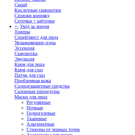
Скраб
Кислотные сыворотки
Спонжи конняку
Сеточки + щёточки
+
-
Уход за лицом
Тонеры
Спрей/мист для лица
Увлажняющие пэды
Эссенция
Сыворотка
Эмульсия
Крем для лица
Крем для глаз
Патчи для глаз
Проблемная кожа
Солнцезащитные средства
Салонные процедуры
Маски для лица
Регулярные
Ночные
Гидрогелевые
Тканевые
Альгинатные
Стикеры от черных точек
Аксессуары для масок