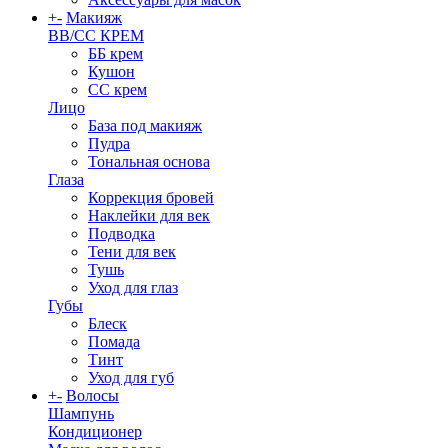
+
-
Макияж
BB/CC КРЕМ
ББ крем
Кушон
СС крем
Лицо
База под макияж
Пудра
Тональная основа
Глаза
Коррекция бровей
Наклейки для век
Подводка
Тени для век
Тушь
Уход для глаз
Губы
Блеск
Помада
Тинт
Уход для губ
+
-
Волосы
Шампунь
Кондиционер