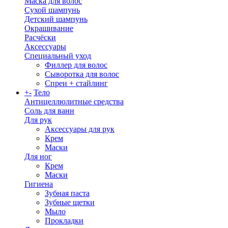
Маска для волос
Сухой шампунь
Детский шампунь
Окрашивание
Расчёски
Аксессуары
Специальный уход
Филлер для волос
Сыворотка для волос
Спреи + стайлинг
+
-
Тело
Антицеллюлитные средства
Соль для ванн
Для рук
Аксессуары для рук
Крем
Маски
Для ног
Крем
Маски
Гигиена
Зубная паста
Зубные щетки
Мыло
Прокладки