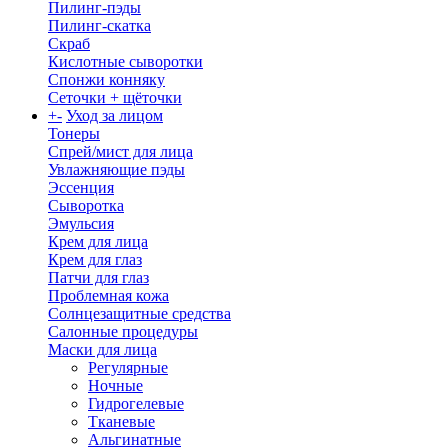
Пилинг-пэды
Пилинг-скатка
Скраб
Кислотные сыворотки
Спонжи конняку
Сеточки + щёточки
+
-
Уход за лицом
Тонеры
Спрей/мист для лица
Увлажняющие пэды
Эссенция
Сыворотка
Эмульсия
Крем для лица
Крем для глаз
Патчи для глаз
Проблемная кожа
Солнцезащитные средства
Салонные процедуры
Маски для лица
Регулярные
Ночные
Гидрогелевые
Тканевые
Альгинатные