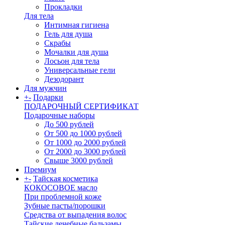
Прокладки
Для тела
Интимная гигиена
Гель для душа
Скрабы
Мочалки для душа
Лосьон для тела
Универсальные гели
Дезодорант
Для мужчин
+
-
Подарки
ПОДАРОЧНЫЙ СЕРТИФИКАТ
Подарочные наборы
До 500 рублей
От 500 до 1000 рублей
От 1000 до 2000 рублей
От 2000 до 3000 рублей
Свыше 3000 рублей
Премиум
+
-
Тайская косметика
КОКОСОВОЕ масло
При проблемной коже
Зубные пасты/порошки
Средства от выпадения волос
Тайские лечебные бальзамы