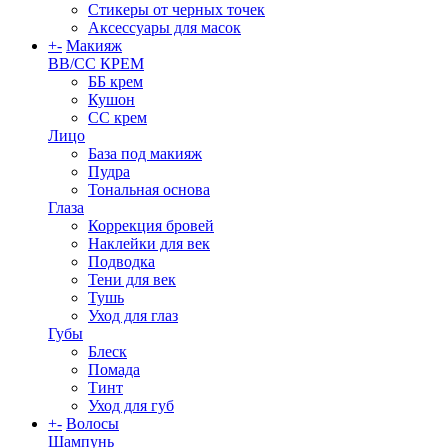
Стикеры от черных точек
Аксессуары для масок
+
-
Макияж
BB/CC КРЕМ
ББ крем
Кушон
СС крем
Лицо
База под макияж
Пудра
Тональная основа
Глаза
Коррекция бровей
Наклейки для век
Подводка
Тени для век
Тушь
Уход для глаз
Губы
Блеск
Помада
Тинт
Уход для губ
+
-
Волосы
Шампунь