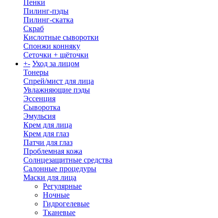
Пенки
Пилинг-пэды
Пилинг-скатка
Скраб
Кислотные сыворотки
Спонжи конняку
Сеточки + щёточки
+
-
Уход за лицом
Тонеры
Спрей/мист для лица
Увлажняющие пэды
Эссенция
Сыворотка
Эмульсия
Крем для лица
Крем для глаз
Патчи для глаз
Проблемная кожа
Солнцезащитные средства
Салонные процедуры
Маски для лица
Регулярные
Ночные
Гидрогелевые
Тканевые