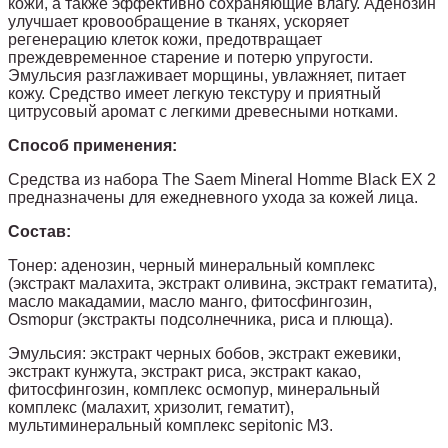
кожи, а также эффективно сохраняющие влагу. Аденозин
улучшает кровообращение в тканях, ускоряет
регенерацию клеток кожи, предотвращает
преждевременное старение и потерю упругости.
Эмульсия разглаживает морщины, увлажняет, питает
кожу. Средство имеет легкую текстуру и приятный
цитрусовый аромат с легкими древесными нотками.
Способ применения:
Средства из набора The Saem Mineral Homme Black EX 2
предназначены для ежедневного ухода за кожей лица.
Состав:
Тонер: аденозин, черный минеральный комплекс
(экстракт малахита, экстракт оливина, экстракт гематита),
масло макадамии, масло манго, фитосфингозин,
Osmopur (экстракты подсолнечника, риса и плюща).
Эмульсия: экстракт черных бобов, экстракт ежевики,
экстракт кунжута, экстракт риса, экстракт какао,
фитосфингозин, комплекс осмопур, минеральный
комплекс (малахит, хризолит, гематит),
мультиминеральный комплекс sepitonic M3.