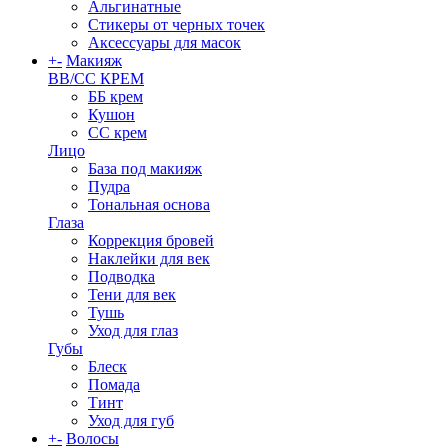
Альгинатные
Стикеры от черных точек
Аксессуары для масок
+
-
Макияж
BB/CC КРЕМ
ББ крем
Кушон
СС крем
Лицо
База под макияж
Пудра
Тональная основа
Глаза
Коррекция бровей
Наклейки для век
Подводка
Тени для век
Тушь
Уход для глаз
Губы
Блеск
Помада
Тинт
Уход для губ
+
-
Волосы